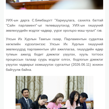
УИХ-ын дарга С.Бямбацогт "Хариуцлага, сахилга баттай
“Сайн парламент”-ыг төлөвшүүлэхэд УИХ-ын гишүүний
зөвлөхүүдийн мэдлэг чадвар, үүрэг оролцоо маш чухал" гэв.
Улсын Их Хурлын Тамгын газар, Парламентын судалгаа
хөгжлийн хүрээлэнгээс Улсын Их Хурлын гишүүний
зөвлөхүүдэд парламентын үйл ажиллагаа, гишүүдийн өдөр
тутмын ажилд бодит дэмжлэг үзүүлэх, хууль тогтоох
процессын талаар суурь мэдлэг олгох, бодлогын дэмжлэг
үзүүлэх чадварыг эзэмшүүлэх сургалтыг (2026.06.11) зохион
байгуулж байна.