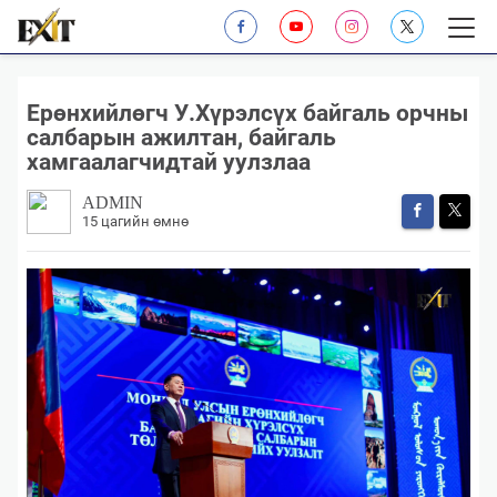
Ерөнхийлөгч У.Хүрэлсүх байгаль орчны
салбарын ажилтан, байгаль
хамгаалагчидтай уулзлаа
ADMIN
15 цагийн өмнө