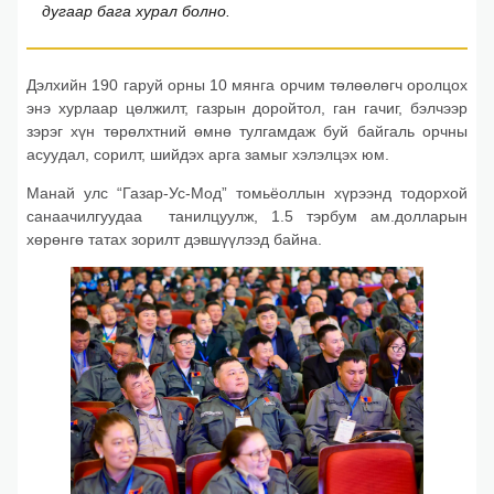
дугаар бага хурал болно.
Дэлхийн 190 гаруй орны 10 мянга орчим төлөөлөгч оролцох
энэ хурлаар цөлжилт, газрын доройтол, ган гачиг, бэлчээр
зэрэг хүн төрөлхтний өмнө тулгамдаж буй байгаль орчны
асуудал, сорилт, шийдэх арга замыг хэлэлцэх юм.
Манай улс “Газар-Ус-Мод” томьёоллын хүрээнд тодорхой
санаачилгуудаа танилцуулж, 1.5 тэрбум ам.долларын
хөрөнгө татах зорилт дэвшүүлээд байна.