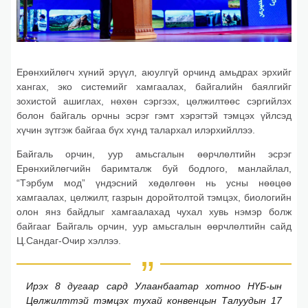
Ерөнхийлөгч хүний эрүүл, аюулгүй орчинд амьдрах эрхийг
хангах, эко системийг хамгаалах, байгалийн баялгийг
зохистой ашиглах, нөхөн сэргээх, цөлжилтөөс сэргийлэх
болон байгаль орчны эсрэг гэмт хэрэгтэй тэмцэх үйлсэд
хүчин зүтгэж байгаа бүх хүнд талархал илэрхийллээ.
Байгаль орчин, уур амьсгалын өөрчлөлтийн эсрэг
Ерөнхийлөгчийн баримталж буй бодлого, манлайлал,
“Тэрбум мод” үндэсний хөдөлгөөн нь усны нөөцөө
хамгаалах, цөлжилт, газрын доройтолтой тэмцэх, биологийн
олон янз байдлыг хамгаалахад чухал хувь нэмэр болж
байгааг Байгаль орчин, уур амьсгалын өөрчлөлтийн сайд
Ц.Сандаг-Очир хэллээ.
Ирэх 8 дугаар сард Улаанбаатар хотноо НҮБ-ын
Цөлжилттэй тэмцэх тухай конвенцын Талуудын 17