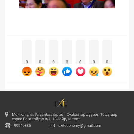
0
0
0
0
0
0
0
Монгол улс, Улаанбаатар хот Сүхбаатар дүүрэг, 10 дугаар
хороо Бага тойруу 8/1, 13 байр,13 тоот
99940885
exiteconomy@gmail.com