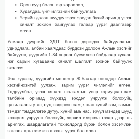
Орон сууц болон гэр хороолол,
Худалдаа, үйлчилгээний байгууллага
Үерийн далан шуудуу зэрэг эрсдэл бүхий орчинд үзлэг
хяналт зохион байгуулах талаар үүрэг даалгавар
өгсөн.
Улмаар дүүргийн ЗДТГ болон дэргэдэх байгууллагын
удирдлага, албан хаагчдаас бүрдсэн долоон Ажлын хэсгийг
байгуулж, дүүргийн 1-34 хороог бүсчилсэн байдлаар хуваан
нэг сарын хугацаанд хяналт шалгалт зохион байгуулж
эхэллээ
Энэ хүрээнд дүүргийн менежер Ж.Баатар өнөөдөр Ажлын
хэсгийнхэнтэй уулзаж, зарим үүрэг чиглэлийг өглөө.
Тодруулбал, үзлэг хяналт шалгалтын үеэр хариуцсан зам
талбайн орчимд хүүхдэд эрсдэл учруулж болохуйц
цахилгааны утас, нүх, эвдэрсэн зам, явган хүний зам, замын
тэмдэг тэмдэглэгээ дутуу, хүний амь нас, эрүүл мэндэд шууд
хохирол учруулж болохуйц зөрчил илэрвэл газар дээр нь
арилгах, шаардлагатай тохиолдолд бүрэн болон хэсэгчлэн
зогсоох арга хэмжээ авахыг үүрэг болголоо.