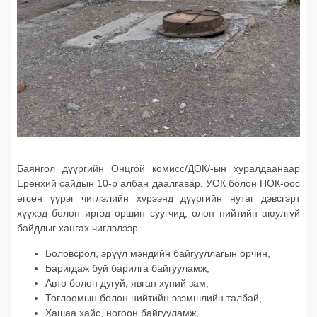
Баянгол дүүргийн Онцгой комисс/ДОК/-ын хуралдаанаар
Ерөнхий сайдын 10-р албан даалгавар, УОК болон НОК-оос
өгсөн үүрэг чиглэлийн хүрээнд дүүргийн нутаг дэвсгэрт
хүүхэд болон иргэд оршин суугчид, олон нийтийн аюулгүй
байдлыг хангах чиглэлээр
Боловсрол, эрүүл мэндийн байгууллагын орчин,
Баригдаж буй барилга байгууламж,
Авто болон дугуй, явган хүний зам,
Тоглоомын болон нийтийн эзэмшлийн талбай,
Хашаа хайс, ногоон байгууламж,