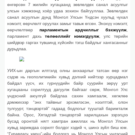
өнгөрсөн 7 жилийн хугацаанд зөвлөлдөх санал асуулгыг
улсын хэмжээнд хоёр удаа зохион байгууллаа. Зөвлөлдөх
санал асуулгын дүнд Монгол Улсын Үндсэн хуульд чухал
нэмэлт, өөрчлөлт оруулах замыг тавьж өгсөн.
Энэхүү нэмэлт,
өөрчлөлтөөр
парламентын ардчиллыг бэхжүүлж
,
парламент дахь
төлөөллийг нэмэгдүүлж
, улс төрийн
шийдвэр гаргах түвшинд хүйсийн тэгш байдлыг хангасанныг
дурьдлаа.
УИХ-ын даргын илтгэлд олны анхаарлыг татсан өөр нэг
сэдэв нь геополитикийн хувьд дэлхий нийтээр хурцадмал
байдал үүсч, их гүрнүүдийн байр суурийн зөрүү урт
хугацааны сорилтууд дагуулж байгааг сөрж, Монгол Улс
үндэсний аюулгүй байдлаа сахин хамгаалж, хөгжлөө
дэмжихээр “энх тайвныг эрхэмлэсэн, нээлттэй, олон
тулгуурт, тэнцвэртэй” гадаад бодлогыг тууштай баримталж
байна. Орос, Хятадтай тэнцвэртэй харилцахын зэрэгцээ
бусад оронтой нягт хамтран ажиллах нь Монгол Улсын
хувьд заримдаа сорилт болдог хэдий ч, шинэ зүйл биш юм.
“Гуравдагч хөрш”-ийн бодлого нь Монгол Улсын үндэсний