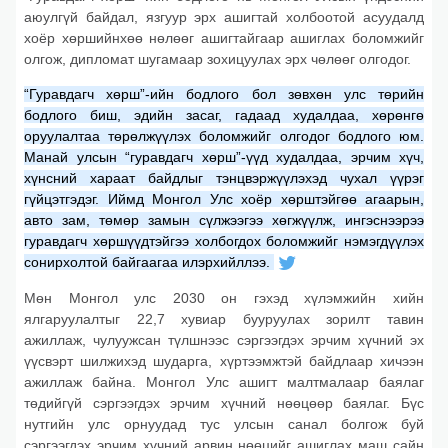
аюулгүй байдал, язгуур эрх ашигтай холбоотой асуудалд
хоёр хөршийнхөө нөлөөг ашигтайгаар ашиглах боломжийг
олгож, дипломат шугамаар зохицуулах эрх чөлөөг олгодог.
“Гуравдагч хөрш”-ийн бодлого бол зөвхөн улс төрийн
бодлого биш, эдийн засаг, гадаад худалдаа, хөрөнгө
оруулалтаа төрөлжүүлэх боломжийг олгодог бодлого юм.
Манай улсын “гуравдагч хөрш”-үүд худалдаа, эрчим хүч,
хүнсний хараат байдлыг тэнцвэржүүлэхэд чухал үүрэг
гүйцэтгэдэг. Иймд Монгол Улс хоёр хөрштэйгөө агаарын,
авто зам, төмөр замын сүлжээгээ хөгжүүлж, ингэснээрээ
гуравдагч хөршүүдтэйгээ холбогдох боломжийг нэмэгдүүлэх
сонирхолтой байгаагаа илэрхийллээ.
Мөн Монгол улс 2030 он гэхэд хүлэмжийн хийн
ялгаруулалтыг 22,7 хувиар бууруулах зорилт тавин
ажиллаж, чулуужсан түлшнээс сэргээгдэх эрчим хүчний эх
үүсвэрт шилжихэд шударга, хүртээмжтэй байдлаар хичээн
ажиллаж байна. Монгол Улс ашигт малтмалаар баялаг
төдийгүй сэргээгдэх эрчим хүчний нөөцөөр баялаг. Бүс
нутгийн улс орнуудад тус улсын санал болгож буй
сэргээгдэх эрчим хүчний арвин нөөцийг ашиглах маш сайн