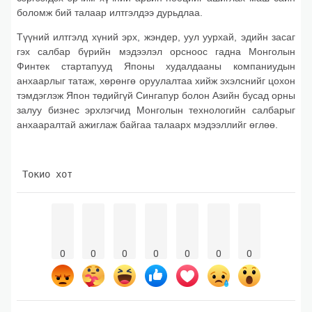
боломж бий талаар илтгэлдээ дурьдлаа.
Түүний илтгэлд хүний эрх, жэндер, уул уурхай, эдийн засаг
гэх салбар бүрийн мэдээлэл орсноос гадна Монголын
Финтек стартапууд Японы худалдааны компаниудын
анхаарлыг татаж, хөрөнгө оруулалтаа хийж эхэлснийг цохон
тэмдэглэж Япон төдийгүй Сингапур болон Азийн бусад орны
залуу бизнес эрхлэгчид Монголын технологийн салбарыг
анхааралтай ажиглаж байгаа талаарх мэдээллийг өглөө.
 Токио хот 
0
0
0
0
0
0
0