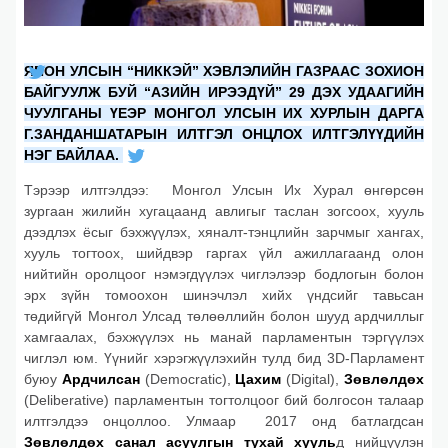
ЯПОН УЛСЫН “НИККЭЙ” ХЭВЛЭЛИЙН ГАЗРААС ЗОХИОН
БАЙГУУЛЖ БУЙ “АЗИЙН ИРЭЭДҮЙ” 29 ДЭХ УДААГИЙН
ЧУУЛГАНЫ ҮЕЭР МОНГОЛ УЛСЫН ИХ ХУРЛЫН ДАРГА
Г.ЗАНДАНШАТАРЫН ИЛТГЭЛ ОНЦЛОХ ИЛТГЭЛҮҮДИЙН
НЭГ БАЙЛАА.
Тэрээр илтгэлдээ:
Монгол Улсын Их Хурал өнгөрсөн
зургаан
жилийн хугацаанд авлигыг таслан зогсоох, хууль
дээдлэх ёсыг бэхжүүлэх, хяналт-тэнцлийн зарчмыг хангах,
хууль тогтоох, шийдвэр гаргах үйл ажиллагаанд олон
нийтийн оролцоог нэмэгдүүлэх чиглэлээр бодлогын болон
эрх зүйн томоохон шинэчлэл хийх үндсийг тавьсан
төдийгүй
Монгол Улсад төлөөллийн болон шууд ардчиллыг
хамгаалах, бэхжүүлэх нь манай парламентын тэргүүлэх
чиглэл юм. Үүнийг хэрэгжүүлэхийн тулд бид 3D-Парламент
буюу
Ардчилсан
(Democratic),
Цахим
(Digital),
Зөвлөлдөх
(Deliberative) парламентын тогтолцоог бий болгосон талаар
илтгэлдээ онцоллоо. Улмаар
2017 онд батлагдсан
Зөвлөлдөх санал асуулгын тухай хууль
д нийцүүлэн