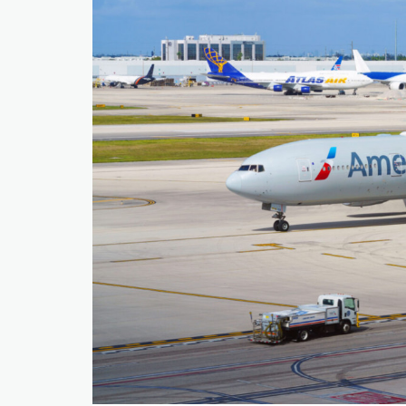
​БНСУ-д аялахдаа үзвэр, үйлчилгээний хөнгөлөлт 
2025 онд эдийн засаг 90 их наяд төгрөгт хүрч, 6.
​Г.Дамдинням: 66 мянган тонн АИ-92 автобензин 