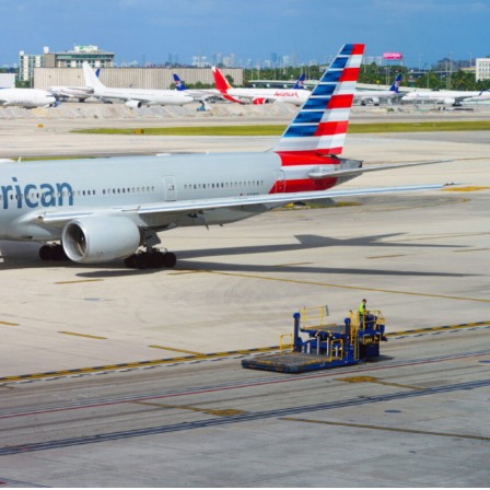
хэрхэн авах вэ?
8 хувиар өсжээ
авах захиалга хийсэн