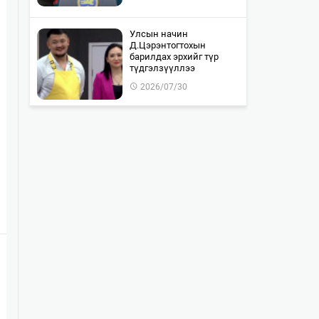
Улсын начин
Д.Цэрэнтогтохын
барилдах эрхийг түр
түдгэлзүүллээ
2026/07/30
"WOLF TOTEM | World
Premiere" тоглолтын Chill
Zone тасалбар бүрэн
дуус…
2026/07/30
Монгол-Оросын хилийг
хамтран шалгах ажил 85
хувьтай байна
2026/07/30
Байлдан дагуулсан 10