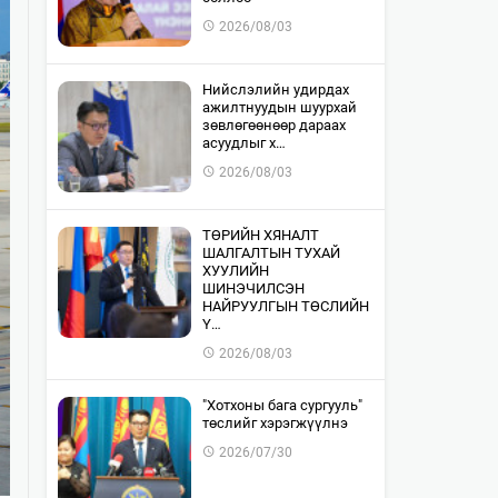
2026/08/03
​Нийслэлийн удирдах
ажилтнуудын шуурхай
зөвлөгөөнөөр дараах
асуудлыг х…
2026/08/03
​ТӨРИЙН ХЯНАЛТ
ШАЛГАЛТЫН ТУХАЙ
ХУУЛИЙН
ШИНЭЧИЛСЭН
НАЙРУУЛГЫН ТӨСЛИЙН
Ү…
2026/08/03
"Хотхоны бага сургууль"
төслийг хэрэгжүүлнэ
2026/07/30