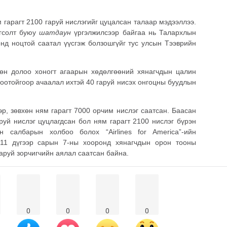
гарагт 2100 гаруй нислэгийг цуцалсан талаар мэдээллээ.
огсолт буюу
шатдаун
үргэлжилсээр байгаа нь Талархлын
нд ноцтой саатал үүсгэж болзошгүйг тус улсын Тээврийн
өн долоо хоногт агаарын хөдөлгөөний хянагчдын цалин
оотойгоор ачаалал ихтэй 40 гаруй нисэх онгоцны буудлын
эр, зөвхөн ням гарагт 7000 орчим нислэг саатсан. Баасан
аруй нислэг цуцлагдсан бол ням гарагт 2100 нислэг бүрэн
 салбарын холбоо болох “Airlines for America”-ийн
 11 дүгээр сарын 7-ны хооронд хянагчдын орон тооны
гаруй зорчигчийн аялал саатсан байна.
0
0
0
0