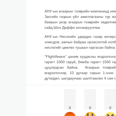
АНУ-ын агаарын тээврийн компаниуд ням 
Засгийн газрын үйл ажиллагааны түр з
баярын үеэр агаарын тээврийн хөдөлгөө
сайд Шон Даффи анхаарууллаа.
АНУ-ын Нисэхийн удирдах газар өнгөрс
хомсдож, ажлын байраа орхисонтой холб
нислэгийг цөөлөх тушаал гаргасан байна.
“FlightAware” цахим хуудасны мэдээлснэ
гарагт 1000 гаруй, бямба гарагт 1500 г
цуцлагдсан байна. Агаарын тээврийн
мэдээлснээр, 10 дугаар сарын 1-нээс
дутагдал, шатдаунаас шалтгаалан 4 сая 
0
0
0