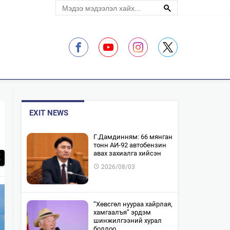
ЛЭЛЦҮҮЛЭГ
EXIT NEWS
​Г.Дамдинням: 66 мянган
тонн АИ-92 автобензин
авах захиалга хийсэн
2026/08/03
“Хөвсгөл нуураа хайрлая,
хамгаалъя” эрдэм
шинжилгээний хурал
боллоо