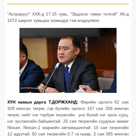
"Астрарүүт" ХХК-д 17.15 хувь, "Эрдэнэс таван толгой" ХК-д
1072 ширхэг хувьцаа эзэмшдэг гэж мэдүүлжээ.
ХҮН намын дарга Т.ДОРЖХАНД:
Өөрийн орлого 62 сая
328 мянган төгрөг, гэр бүлийн орлого 157 сая 256 мянган
төгрөг, нийт нэг тэрбум төгрөгийн үнэ бүхий нэг орон сууц,
нэг зуслангийн байшинтай. 25 сая төгрөгийн суудлын жижиг
Nissan, Nissan-1 маркийн автомашинтай. 10 сая төгрөгийн
12 адуутай. 50 сая төгрөгийн 0.7 га газар, 2 сая 385 мянган