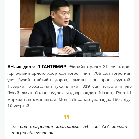
АН-ын дарга Л.ГАНТӨМӨР:
Өөрийн орлого 31 сая төгрөг,
гэр бүлийн орлого хоёр сая төгрөг, нийт 705 сая төгрөгийн
үнэ бүхий нийтийн дөрөв, амины нэг орон сууцтай.
Тээврийн хэрэгслийн тухайд нийт 319 сая төгрөгийн үнэ
бүхий жийп болон туулах чадвар өндөр Nissan, Patrol-1
маркийн автомашинтай. Мөн 175 саяар үнэлэгдэх 160 адуу,
10 үхэртэй.
25 сая төгрөгийн хадгаламж, 54 сая 737 мянган
төгрөгийн зээлтэй.