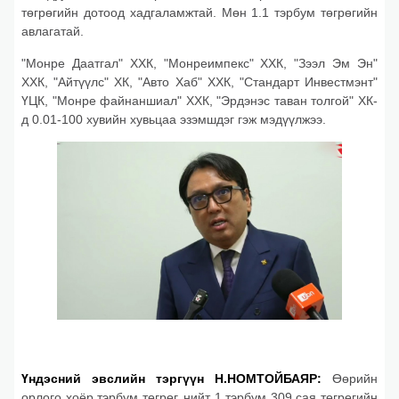
төгрөгийн дотоод хадгаламжтай. Мөн 1.1 тэрбум төгрөгийн
авлагатай.
"Монре Даатгал" ХХК, "Монреимпекс" ХХК, "Зээл Эм Эн"
ХХК, "Айтүүлс" ХК, "Авто Хаб" ХХК, "Стандарт Инвестмэнт"
ҮЦК, "Монре файнаншиал" ХХК, "Эрдэнэс таван толгой" ХК-
д 0.01-100 хувийн хувьцаа эзэмшдэг гэж мэдүүлжээ.
Үндэсний эвслийн тэргүүн Н.НОМТОЙБАЯР:
Өөрийн
орлого хоёр тэрбум төгрөг, нийт 1 тэрбум 309 сая төгрөгийн