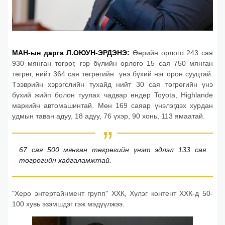
МАН-ын дарга Л.ОЮУН-ЭРДЭНЭ:
Өөрийн орлого 243 сая
930 мянган төгрөг, гэр бүлийн орлого 15 сая 750 мянган
төгрөг, нийт 364 сая төгрөгийн үнэ бүхий нэг орон сууцтай.
Тээврийн хэрэгслийн тухайд нийт 30 сая төгрөгийн үнэ
бүхий жийп болон туулах чадвар өндөр Toyota, Highlande
маркийн автомашинтай. Мөн 169 саяар үнэлэгдэх хурдан
удмын таван адуу, 18 адуу, 76 үхэр, 90 хонь, 113 ямаатай.
67 сая 500 мянган төгрөгийн үнэт эдлэл 133 сая
төгрөгийн хадгаламжтай.
"Херо энтертайнмент групп" ХХК, Хүлэг контент ХХК-д 50-
100 хувь эзэмшдэг гэж мэдүүлжээ.