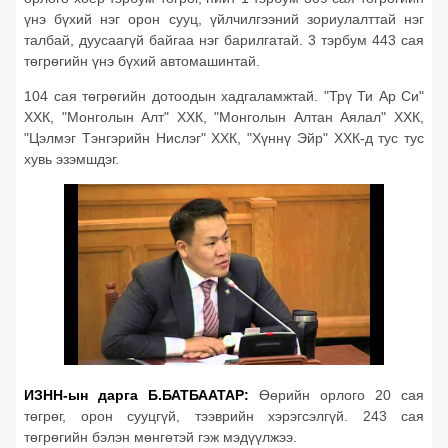
үнэ бүхий нэг орон сууц, үйлчилгээний зориулалттай нэг
талбай, дуусаагүй байгаа нэг барилгатай. 3 тэрбум 443 сая
төгрөгийн үнэ бүхий автомашинтай.
104 сая төгрөгийн дотоодын хадгаламжтай. "Трү Ти Ар Си"
ХХК, "Монголын Алт" ХХК, "Монголын Алтан Аялал" ХХК,
"Цэлмэг Тэнгэрийн Нислэг" ХХК, "Хүннү Эйр" ХХК-д тус тус
хувь эзэмшдэг.
ИЗНН-ын дарга Б.БАТБААТАР:
Өөрийн орлого 20 сая
төгрөг, орон сууцгүй, тээврийн хэрэгсэлгүй. 243 сая
төгрөгийн бэлэн мөнгөтэй гэж мэдүүлжээ.