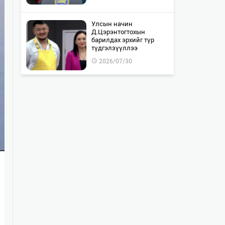
Улсын начин
Д.Цэрэнтогтохын
барилдах эрхийг түр
түдгэлзүүллээ
2026/07/30
"WOLF TOTEM | World
Premiere" тоглолтын Chill
Zone тасалбар бүрэн
дуус…
2026/07/30
Монгол-Оросын хилийг
хамтран шалгах ажил 85
хувьтай байна
2026/07/30
Байлдан дагуулсан 10