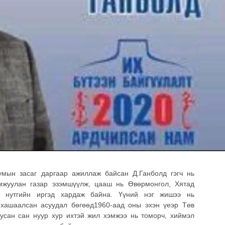
умын засаг даргаар ажиллаж байсан Д.Ганболд гэгч нь
мжуулан газар эзэмшүүлж, цааш нь Өвөрмонгол, Хятад
 нутгийн иргэд хардаж байна. Үүний нэг жишээ нь
 хашаалсан асуудал бөгөөд1960-аад оны эхэн үеэр Төв
усан сан нуур хур ихтэй жил хэмжээ нь томорч, хиймэл