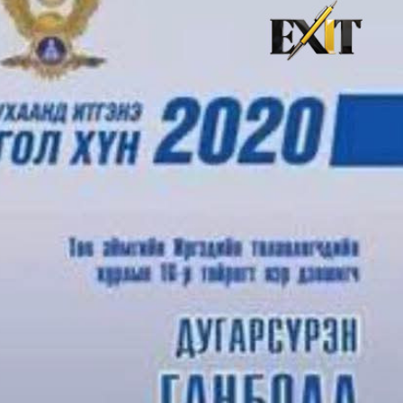
хэрхэн авах вэ?
8 хувиар өсжээ
авах захиалга хийсэн