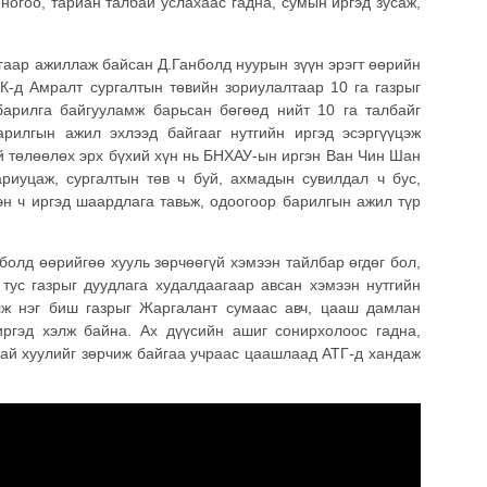
ногоо, тариан талбай услахаас гадна, сумын иргэд зусаж,
ргаар ажиллаж байсан Д.Ганболд нуурын зүүн эрэгт өөрийн
-д Амралт сургалтын төвийн зориулалтаар 10 га газрыг
барилга байгууламж барьсан бөгөөд нийт 10 га талбайг
рилгын ажил эхлээд байгааг нутгийн иргэд эсэргүүцэж
й төлөөлөх эрх бүхий хүн нь БНХАУ-ын иргэн Ван Чин Шан
риуцаж, сургалтын төв ч буй, ахмадын сувилдал ч бус,
н ч иргэд шаардлага тавьж, одоогоор барилгын ажил түр
болд өөрийгөө хууль зөрчөөгүй хэмээн тайлбар өгдөг бол,
 тус газрыг дуудлага худалдаагаар авсан хэмээн нутгийн
лж нэг биш газрыг Жаргалант сумаас авч, цааш дамлан
ргэд хэлж байна. Ах дүүсийн ашиг сонирхолоос гадна,
хай хуулийг зөрчиж байгаа учраас цаашлаад АТГ-д хандаж