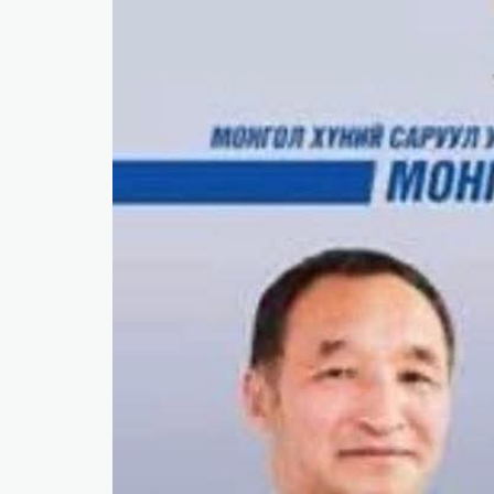
​БНСУ-д аялахдаа үзвэр, үйлчилгээний хөнгөлөлт 
2025 онд эдийн засаг 90 их наяд төгрөгт хүрч, 6.
​Г.Дамдинням: 66 мянган тонн АИ-92 автобензин 