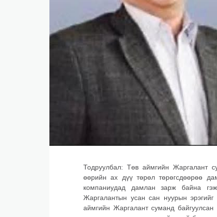
Тодруулбал: Төв аймгийн Жаргалант с
өөрийн ах дүү төрөл төрөгсдөөрөө да
компаниудад дамлан зарж байна гэж
Жаргалантын усан сан нуурын эрэгийг
аймгийн Жаргалант суманд байгуулсан 