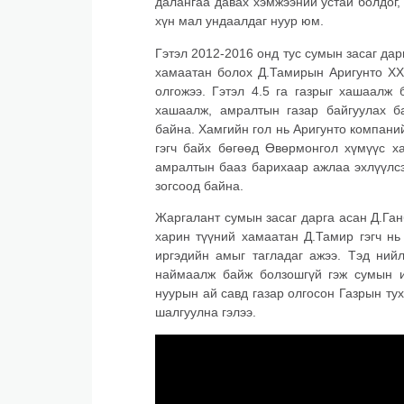
далангаа давах хэмжээний устай болдог, 
хүн мал ундаалдаг нуур юм.
Гэтэл 2012-2016 онд тус сумын засаг да
хамаатан болох Д.Тамирын Аригунто ХХК
олгожээ. Гэтэл 4.5 га газрыг хашаалж 
хашаалж, амралтын газар байгуулах ба
байна. Хамгийн гол нь Аригунто компани
гэгч байх бөгөөд Өвөрмонгол хүмүүс ха
амралтын бааз барихаар ажлаа эхлүүлсэ
зогсоод байна.
Жаргалант сумын засаг дарга асан Д.Ган
харин түүний хамаатан Д.Тамир гэгч нь
иргэдийн амыг тагладаг ажээ. Тэд ний
наймаалж байж болзошгүй гэж сумын и
нуурын ай савд газар олгосон Газрын ту
шалгуулна гэлээ.