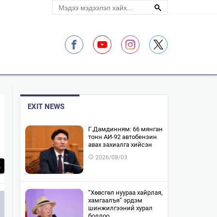
ЛЭЛЦҮҮЛЭГ
EXIT NEWS
​Г.Дамдинням: 66 мянган
тонн АИ-92 автобензин
авах захиалга хийсэн
2026/08/03
“Хөвсгөл нуураа хайрлая,
хамгаалъя” эрдэм
шинжилгээний хурал
боллоо