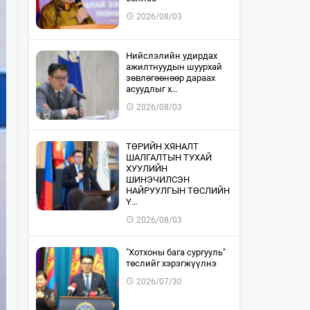
2026/08/03
​Нийслэлийн удирдах
ажилтнуудын шуурхай
зөвлөгөөнөөр дараах
асуудлыг х…
2026/08/03
​ТӨРИЙН ХЯНАЛТ
ШАЛГАЛТЫН ТУХАЙ
ХУУЛИЙН
ШИНЭЧИЛСЭН
НАЙРУУЛГЫН ТӨСЛИЙН
Ү…
2026/08/03
"Хотхоны бага сургууль"
төслийг хэрэгжүүлнэ
2026/07/30