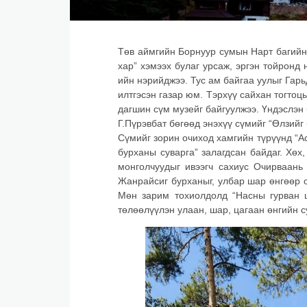
Төв аймгийн Борнуур сумын Нарт багийн 
хар” хэмээх булаг урсаж, эргэн тойронд 
ийн нэрийджээ. Тус ам байгаа уулыг Гарь
илтгэсэн газар юм. Тэрхүү сайхан тогто
дагшин сүм музейг байгуулжээ. Үндэслэн
Г.Пүрэвбат бөгөөд энэхүү сүмийг “Өлзийг
Сүмийг зорин очиход хамгийн түрүүнд “Ас
бурханы суварга” залагдсан байдаг. Хөх
монголчуудыг ивээгч сахиус Очирваань
Жанрайсиг бурханыг, улбар шар өнгөөр 
Мөн зарим тохиолдолд “Насны гурван 
төлөөлүүлэн улаан, шар, цагаан өнгийн с