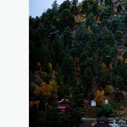
​БНСУ-д аялахдаа үзвэр, үйлчилгээний хөнгөлөлт 
2025 онд эдийн засаг 90 их наяд төгрөгт хүрч, 6.
​Г.Дамдинням: 66 мянган тонн АИ-92 автобензин 