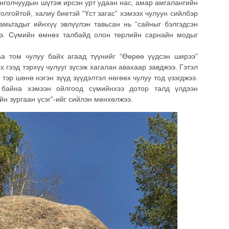
онголчуудын шүтэж ирсэн урт удаан нас, амар амгалангийн
толгойтой, халиу биетэй “Үст загас” хэмээх чулуун сийлбэр
амьтадыг ийнхүү эвлүүлэн тавьсан нь “сайныг бэлгэдсэн
нэ. Сүмийн өмнөх талбайд олон төрлийн сарнайн модыг
аа том чулуу байх агаад түүнийг “Өөрөө үүдсэн ширээ”
х гээд тэрхүү чулууг зүсэж хагалан авахаар завджээ. Гэтэл
 тэр шөнө нэгэн зүүд зүүдэлтэл нөгөөх чулуу тод үзэгджээ.
 байна хэмээн ойлгоод сүмийнхээ дотор талд үлдээн
н зургаан үсэг”-ийг сийлэн мөнхөлжээ.