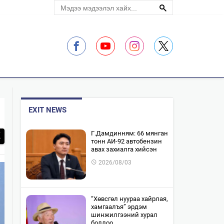
ЛЭЛЦҮҮЛЭГ
EXIT NEWS
​Г.Дамдинням: 66 мянган
тонн АИ-92 автобензин
авах захиалга хийсэн
2026/08/03
“Хөвсгөл нуураа хайрлая,
хамгаалъя” эрдэм
шинжилгээний хурал
боллоо