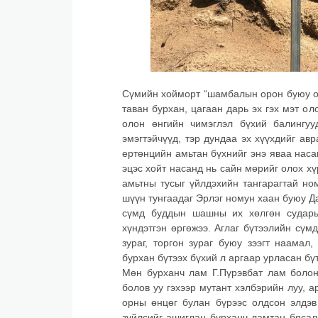
Сүмийн хойморт “шамбалын орон буюу ою
таван бурхан, цагаан дарь эх гэх мэт о
олон өнгийн чимэглэл бүхий балингуу
эмэгтэйчүүд, тэр дундаа эх хүүхдийг авр
ертөнцийн амьтан бүхнийг энэ яваа наса
эцэс хойт насанд нь сайн мөрийг олох х
амьтны тусыг үйлдэхийн тангарагтай но
шүүн тунгаадаг Эрлэг номун хаан буюу Д
сүмд буддын шашны их хөлгөн сударын
хүндэтгэн өргөжээ. Аглаг бүтээлийн сү
зураг, торгон зураг буюу зээгт наамал
бурхан бүтээх бүхий л аргаар урласан бү
Мөн бурханч лам Г.Пүрэвбат лам болон
болов уу гэхээр мутант хэлбэрийн луу, а
орны өнцөг булан бүрээс олдсон элдэв
зүйлсийг ашиглан бурханч ламтан бясал