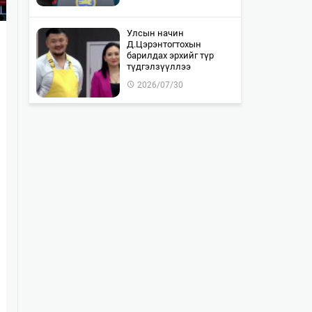
Улсын начин
Д.Цэрэнтогтохын
барилдах эрхийг түр
түдгэлзүүллээ
2026/07/30
"WOLF TOTEM | World
Premiere" тоглолтын Chill
Zone тасалбар бүрэн
дуус…
2026/07/30
Монгол-Оросын хилийг
хамтран шалгах ажил 85
хувьтай байна
2026/07/30
Байлдан дагуулсан 10