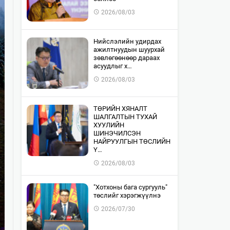
2026/08/03
​Нийслэлийн удирдах
ажилтнуудын шуурхай
зөвлөгөөнөөр дараах
асуудлыг х…
2026/08/03
​ТӨРИЙН ХЯНАЛТ
ШАЛГАЛТЫН ТУХАЙ
ХУУЛИЙН
ШИНЭЧИЛСЭН
НАЙРУУЛГЫН ТӨСЛИЙН
Ү…
2026/08/03
"Хотхоны бага сургууль"
төслийг хэрэгжүүлнэ
2026/07/30