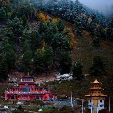
хэрхэн авах вэ?
8 хувиар өсжээ
авах захиалга хийсэн