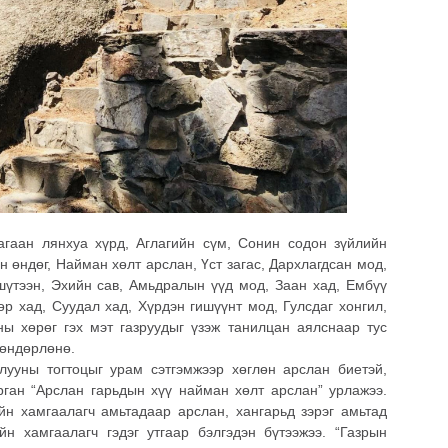
агаан лянхуа хүрд, Аглагийн сүм, Сонин содон зүйлийн
н өндөг, Найман хөлт арслан, Үст загас, Дархлагдсан мод,
 шүтээн, Эхийн сав, Амьдралын үүд мод, Заан хад, Ембүү
өр хад, Суудал хад, Хүрдэн гишүүнт мод, Гулсдаг хонгил,
ы хөрөг гэх мэт газруудыг үзэж танилцан аялснаар тус
 өндөрлөнө.
лууны тогтоцыг урам сэтгэмжээр хөглөн арслан биетэй,
рган “Арслан гарьдын хүү найман хөлт арслан” урлажээ.
н хамгаалагч амьтадаар арслан, хангарьд зэрэг амьтад
н хамгаалагч гэдэг утгаар бэлгэдэн бүтээжээ. “Газрын