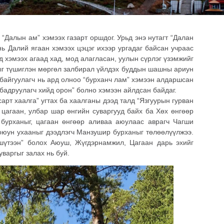
“Далын ам” хэмээх газарт оршдог. Урьд энэ нутагт “Далан
нь Далий ягаан хэмээх цэцэг ихээр ургадаг байсан учраас
д хэмээх агаад хад, мод алагласан, уулын сүрлэг үзэмжийг
цыг түшиглэн мөргөл залбирал үйлдэх буддын шашны ариун
 байгуулагч нь ард олноо “бурханч лам” хэмээн алдаршсан
 бадруулагч хийд орон” болно хэмээн айлдсан байдаг.
арт хаалга” угтах ба хаалганы дээд талд “Язгуурын гурван
, цагаан, улбар шар өнгийн суваргууд байх ба Хөх өнгөөр
 бурханыг, цагаан өнгөөр аливаа аюулаас аврагч Чагши
оюун ухааныг дээдлэгч Манзушир бурханыг төлөөлүүлжээ.
шүтээн” болох Аюуш, Жүгдэрнамжил, Цагаан дарь эхийг
уваргыг залах нь буй.