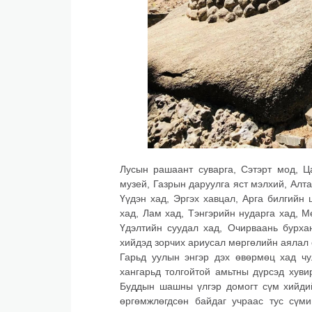
Лусын рашаант суварга, Сэтэрт мод, Ц
музей, Газрын даруулга яст мэлхий, Алта
Үүдэн хад, Эргэх хавцал, Арга билгийн
хад, Лам хад, Тэнгэрийн нударга хад, М
Үдэлтийн суудал хад, Очирваань бурхан
хийдэд зорчих ариусал мөргөлийн аялал
Гарьд уулын энгэр дэх өвөрмөц хад чу
хангарьд толгойтой амьтны дүрсэд хуви
Буддын шашны үлгэр домогт сүм хийдий
өргөмжлөгдсөн байдаг учраас тус сүмий