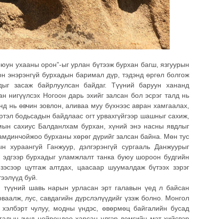
ун ухааны орон”-ыг урлан бүтээж бурхан багш, язгуурын
лон энэрэнгүй бурхадын баримал дүр, тэдэнд өргөл болгож
дыг засаж байрлуулсан байдаг. Түүний баруун хананд
ан нигүүлсэх Ногоон дарь эхийг залсан бол эсрэг талд нь
нд нь өвчин зовлон, аливаа муу бүхнээс авран хамгаалах,
үртэл бодьсадын байдлаас огт урвахгүйгээр шашныг сахиж,
мын сахиус Балданлхам бурхан, хүний энэ насны явдлыг
амдинчойжоо бурханы хөрөг дүрийг залсан байна. Мөн тус
 хураангуй Ганжуур, дэлгэрэнгүй сургааль Данжуурыг
мд эдгээр бурхадыг уламжлалт танка буюу шороон будгийн
, зэсээр цутгаж алтдах, цаасаар шуумалдаж бүтээх зэрэг
тээлүүд буй.
 түүний шавь нарын урласан эрт галавын үед л байсан
рваалж, лус, савдагийн дүрслэлүүдийг үзэж болно. Монгол
 хэлбэрт чулуу, модны үндэс, өвөрмөц байгалийн бусад
галын зүүд нойрондоо харсан үлгэр домгийн мэт хийсвэр