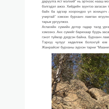
даруулга яст мэлхий” нь эртнээс нааш м
бэлгэдэл ажээ. Хийдийн зүүнтээ загасан 
байх ба эдгээр хоорондоо үл зохицогч 
учиртай” хэмээн бурханч ламтан өгүүл
тарьж ургуулжээ.
Аглагийн сүмийн дотор гадар талд ург
хэмээнэ. Анх сүмийг барихаар буурь заса
гэнэт түймэр дэгдсэн байна. Бурханч лам
Тэрхүү чулууг хөдөлгөж болохгүй юм
Жанрайсиг бурханы зүрхэн тарни “Мааний