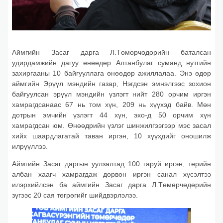
Аймгийн Засаг дарга Л.Төмөрчөдөрийн баталсан
удирдамжийн дагуу өнөөдөр Алтанбулаг суманд нутгийн
захиргааны 10 байгууллага өнөөдөр ажиллалаа. Энэ өдөр
аймгийн Эрүүл мэндийн газар, Нэгдсэн эмнэлгээс зохион
байгуулсан эрүүл мэндийн үзлэгт нийт 280 орчим иргэн
хамрагдсанаас 67 нь том хүн, 209 нь хүүхэд байв. Мөн
дотрын эмчийн үзлэгт 44 хүн, эхо-д 50 орчим хүн
хамрагдсан юм. Өнөөдрийн үзлэг шинжилгээгээр мэс засал
хийх шаардлагатай таван иргэн, 10 хүүхдийг оношилж
илрүүллээ.
Аймгийн Засаг даргын уулзалтад 100 гаруй иргэн, төрийн
албан хаагч хамрагдаж дөрвөн иргэн санал хүсэлтээ
илэрхийлсэн ба аймгийн Засаг дарга Л.Төмөрчөдөрийн
зүгээс 20 сая төгрөгийг шийдвэрлэлээ.