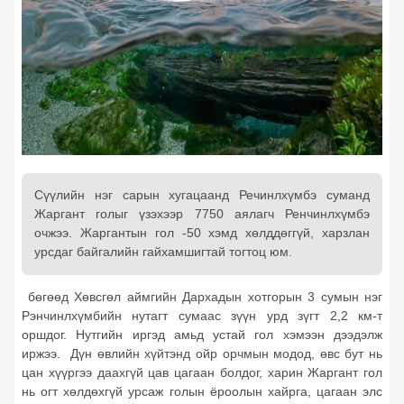
Сүүлийн нэг сарын хугацаанд Речинлхүмбэ суманд
Жаргант голыг үзэхээр 7750 аялагч Ренчинлхүмбэ
очжээ. Жаргантын гол -50 хэмд хөлддөггүй, харзлан
урсдаг байгалийн гайхамшигтай тогтоц юм.
бөгөөд Хөвсгөл аймгийн Дархадын хотгорын 3 сумын нэг
Рэнчинлхүмбийн нутагт сумаас зүүн урд зүгт 2,2 км-т
оршдог. Нутгийн иргэд амьд устай гол хэмээн дээдэлж
иржээ. Дүн өвлийн хүйтэнд ойр орчмын модод, өвс бут нь
цан хүүргээ даахгүй цав цагаан болдог, харин Жаргант гол
нь огт хөлдөхгүй урсаж голын ёроолын хайрга, цагаан элс