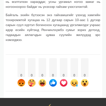
нь мэлтэлзэн харагддаг, усны ургамал ногоо замаг нь
ногооноороо байдаг нь үнэхээр гайхам үзэсгэлэнтэй.
Байгаль эхийн бүтээсэн энэ гайхамшгийг үзэхэд хамгийн
тохиромжтой хугацаа нь 12 дугаар сарын 10-аас 1 дүгээр
сарын сүүл хүртэл богинохон хугацаанд үргэлжилдэг учраас
идэр есийн хүйтэнд Ренчинлхүмбэ сумыг зорих дотоод,
гадаадын аялагчдын цуваа сүүлийн жилүүдэд эрс
нэмэгджээ.
0
0
0
0
0
0
0