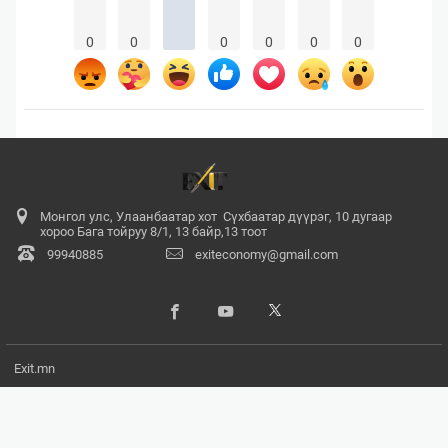
0
0
0
0
0
0
Монгол улс, Улаанбаатар хот Сүхбаатар дүүрэг, 10 дугаар
хороо Бага тойруу 8/1, 13 байр,13 тоот
99940885
exiteconomy@gmail.com
Exit.mn
© 2017 - 2026. Бүх эрх хуулиар хамгаалагдсан. Мэдээлэл хуулбарлах
хориотой.