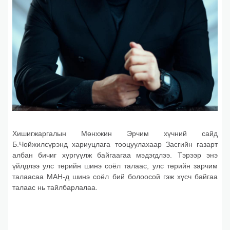
Хишигжаргалын Мөнхжин Эрчим хүчний сайд
Б.Чойжилсүрэнд хариуцлага тооцуулахаар Засгийн газарт
албан бичиг хүргүүлж байгаагаа мэдэгдлээ. Тэрээр энэ
үйлдлээ улс төрийн шинэ соёл талаас, улс төрийн зарчим
талаасаа МАН-д шинэ соёл бий болоосой гэж хүсч байгаа
талаас нь тайлбарлалаа.