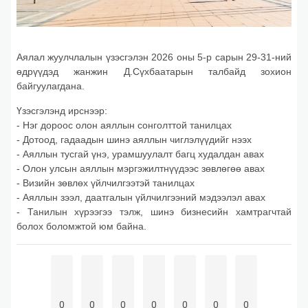
Аялал жуулчлалын үзэсгэлэн 2026 оны 5-р сарын 29-31-ний
өдрүүдэд жанжин Д.Сүхбаатарын талбайд зохион
байгуулагдана.
Үзэсгэлэнд ирснээр:
- Нэг дороос олон аяллын сонголттой танилцах
- Дотоод, гадаадын шинэ аяллын чиглэлүүдийг нээх
- Аяллын тусгай үнэ, урамшуулалт багц худалдан авах
- Олон улсын аяллын мэргэжилтнүүдээс зөвлөгөө авах
- Визийн зөвлөх үйлчилгээтэй танилцах
- Аяллын зээл, даатгалын үйлчилгээний мэдээлэл авах
- Танилын хүрээгээ тэлж, шинэ бизнесийн хамтрагчтай
болох боломжтой юм байна.
0
0
0
0
0
0
0